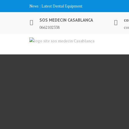
Skip
News :
Latest Dental Equipment
to
content
SOS MEDECIN CASABLANCA
co
0662102338
co