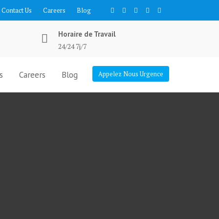
Contact Us
Careers
Blog
Horaire de Travail
24/24 7j/7
s
Careers
Blog
Appelez Nous Urgence