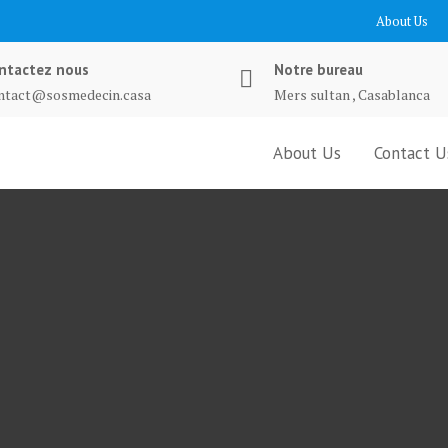
About Us
ntactez nous
Notre bureau
ntact@sosmedecin.casa
Mers sultan , Casablanca
About Us
Contact U